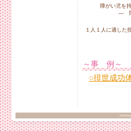
障がい児を
― 
１人１人に適した
～事 
○排世成功
Oneheart