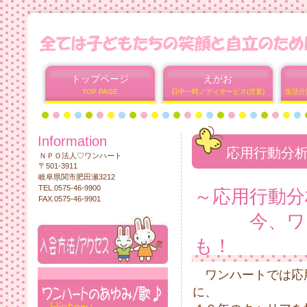
トップページ
えがお
TOP PAGE
日中一時／ディサービス(児童)
生活介
Information
応用行動分
ＮＰＯ法人♡ワンハート
〒501-3911
岐阜県関市肥田瀬3212
TEL.0575-46-9900
～応用行動分
FAX.0575-46-9901
今、ワン
も！
ワンハートでは応
に